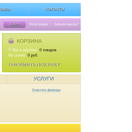
ЗЫВЫ
КОНТАКТЫ
Войти
Регистрация
|
Забыли пароль?
КОРЗИНА
У Вас в корзине:
0
товаров
На сумму:
0
руб.
ОФОРМИТЬ ПОКУПКУ
УСЛУГИ
Очистить фильтры