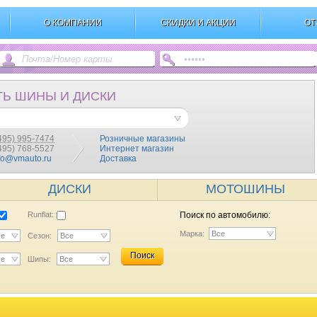
О КОМПАНИИ
СКИДКИ И АКЦИИ
ОТ
ТЬ ШИНЫ И ДИСКИ
495) 995-7474
Розничные магазины
(495) 768-5527
Интернет магазин
fo@vmauto.ru
Доставка
ДИСКИ
МОТОШИНЫ
Runflat:
Поиск по автомобилю:
Марка:
Все
се
Сезон:
Все
Поиск
се
Шипы:
Все