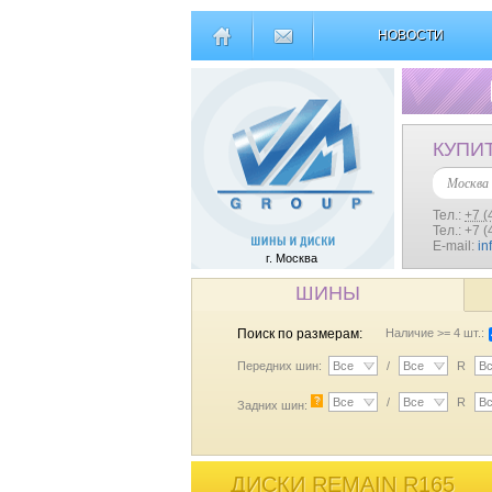
НОВОСТИ
КУПИ
Москва
Тел.:
+7 (
Тел.: +7 
E-mail:
in
г. Москва
ШИНЫ
Поиск по размерам:
Наличие >= 4 шт.:
Передних шин:
Все
/
Все
R
В
?
Все
/
Все
R
В
Задних шин:
ДИСКИ REMAIN R165