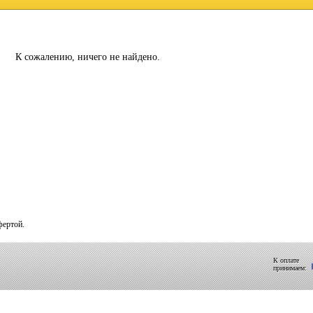
К сожалению, ничего не найдено.
фертой.
К оплате
принимаем: