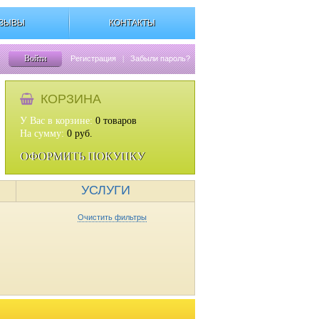
ЗЫВЫ
КОНТАКТЫ
Войти
Регистрация
|
Забыли пароль?
КОРЗИНА
У Вас в корзине:
0
товаров
На сумму:
0
руб.
ОФОРМИТЬ ПОКУПКУ
УСЛУГИ
Очистить фильтры