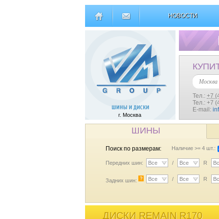
НОВОСТИ
КУПИ
Москва
Тел.:
+7 (
Тел.: +7 
E-mail:
in
г. Москва
ШИНЫ
Поиск по размерам:
Наличие >= 4 шт.:
Передних шин:
Все
/
Все
R
В
?
Все
/
Все
R
В
Задних шин:
ДИСКИ REMAIN R170