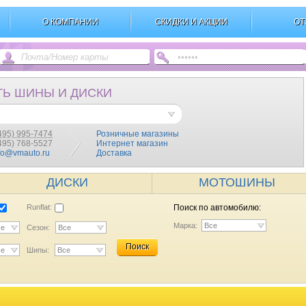
О КОМПАНИИ
СКИДКИ И АКЦИИ
ОТ
ТЬ ШИНЫ И ДИСКИ
495) 995-7474
Розничные магазины
(495) 768-5527
Интернет магазин
fo@vmauto.ru
Доставка
ДИСКИ
МОТОШИНЫ
Runflat:
Поиск по автомобилю:
Марка:
Все
се
Сезон:
Все
Поиск
се
Шипы:
Все