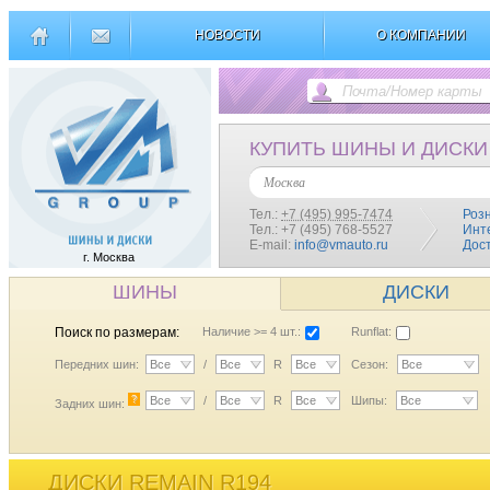
НОВОСТИ
О КОМПАНИИ
КУПИТЬ ШИНЫ И ДИСКИ
Москва
Тел.:
+7 (495) 995-7474
Роз
Тел.: +7 (495) 768-5527
Инт
E-mail:
info@vmauto.ru
Дос
г. Москва
ШИНЫ
ДИСКИ
Поиск по размерам:
Наличие >= 4 шт.:
Runflat:
Передних шин:
Все
/
Все
R
Все
Сезон:
Все
?
Все
/
Все
R
Все
Шипы:
Все
Задних шин:
ДИСКИ REMAIN R194