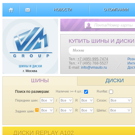
НОВОСТИ
О КОМПАНИИ
КУПИТЬ ШИНЫ И ДИСКИ
Москва
Тел.:
+7 (495) 995-7474
Роз
Тел.: +7 (495) 768-5527
Инт
E-mail:
info@vmauto.ru
Дос
г. Москва
ШИНЫ
ДИСКИ
Поиск по размерам:
Наличие >= 4 шт.:
Runflat:
Передних шин:
Все
/
Все
R
Все
Сезон:
Все
?
Все
/
Все
R
Все
Шипы:
Все
Задних шин:
ДИСКИ REPLAY A102