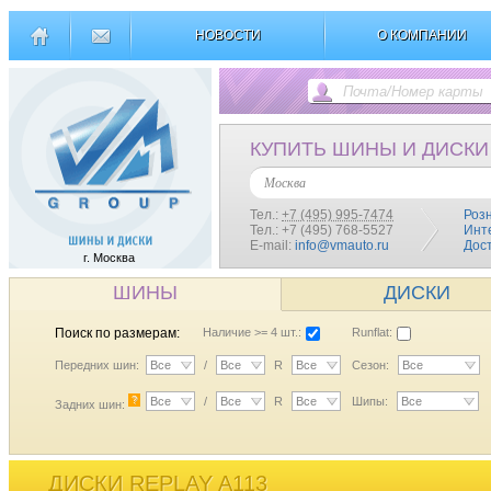
НОВОСТИ
О КОМПАНИИ
КУПИТЬ ШИНЫ И ДИСКИ
Москва
Тел.:
+7 (495) 995-7474
Роз
Тел.: +7 (495) 768-5527
Инт
E-mail:
info@vmauto.ru
Дос
г. Москва
ШИНЫ
ДИСКИ
Поиск по размерам:
Наличие >= 4 шт.:
Runflat:
Передних шин:
Все
/
Все
R
Все
Сезон:
Все
?
Все
/
Все
R
Все
Шипы:
Все
Задних шин:
ДИСКИ REPLAY A113