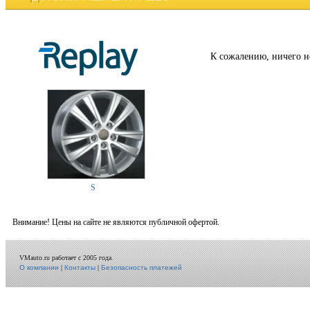
К сожалению, ничего н
S
Внимание! Цены на сайте не являются публичной офертой.
VMauto.ru работает с 2005 года.
О компании
|
Контакты
|
Безопасность платежей