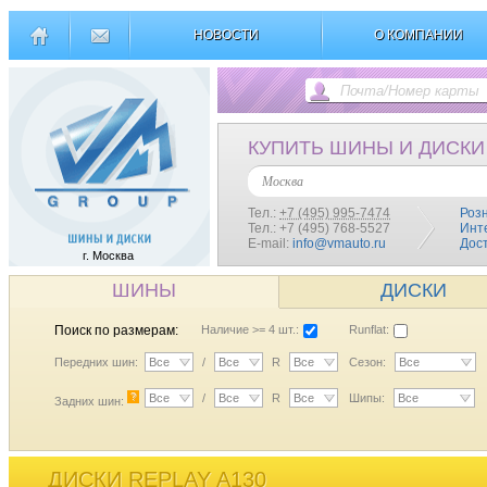
НОВОСТИ
О КОМПАНИИ
КУПИТЬ ШИНЫ И ДИСКИ
Москва
Тел.:
+7 (495) 995-7474
Роз
Тел.: +7 (495) 768-5527
Инт
E-mail:
info@vmauto.ru
Дос
г. Москва
ШИНЫ
ДИСКИ
Поиск по размерам:
Наличие >= 4 шт.:
Runflat:
Передних шин:
Все
/
Все
R
Все
Сезон:
Все
?
Все
/
Все
R
Все
Шипы:
Все
Задних шин:
ДИСКИ REPLAY A130