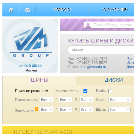
НОВОСТИ
О КОМПАНИИ
КУПИТЬ ШИНЫ И ДИСКИ
Москва
Тел.:
+7 (495) 995-7474
Роз
Тел.: +7 (495) 768-5527
Инт
E-mail:
info@vmauto.ru
Дос
г. Москва
ШИНЫ
ДИСКИ
Поиск по размерам:
Наличие >= 4 шт.:
Runflat:
Передних шин:
Все
/
Все
R
Все
Сезон:
Все
?
Все
/
Все
R
Все
Шипы:
Все
Задних шин:
ДИСКИ REPLAY A131