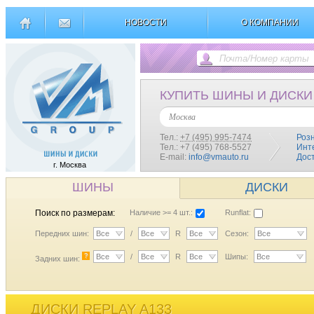
НОВОСТИ
О КОМПАНИИ
КУПИТЬ ШИНЫ И ДИСКИ
Москва
Тел.:
+7 (495) 995-7474
Роз
Тел.: +7 (495) 768-5527
Инт
E-mail:
info@vmauto.ru
Дос
г. Москва
ШИНЫ
ДИСКИ
Поиск по размерам:
Наличие >= 4 шт.:
Runflat:
Передних шин:
Все
/
Все
R
Все
Сезон:
Все
?
Все
/
Все
R
Все
Шипы:
Все
Задних шин:
ДИСКИ REPLAY A133