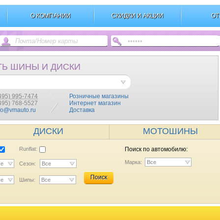
О КОМПАНИИ
СКИДКИ И АКЦИИ
ОТ
ТЬ ШИНЫ И ДИСКИ
495) 995-7474
Розничные магазины
(495) 768-5527
Интернет магазин
fo@vmauto.ru
Доставка
ДИСКИ
МОТОШИНЫ
Runflat:
Поиск по автомобилю:
Марка:
Все
се
Сезон:
Все
Поиск
се
Шипы:
Все