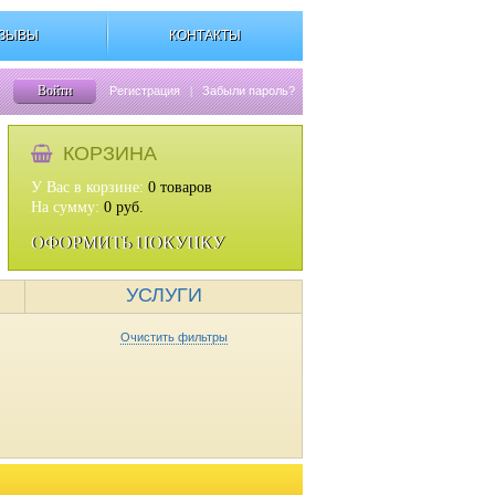
ЗЫВЫ
КОНТАКТЫ
Войти
Регистрация
|
Забыли пароль?
КОРЗИНА
У Вас в корзине:
0
товаров
На сумму:
0
руб.
ОФОРМИТЬ ПОКУПКУ
УСЛУГИ
Очистить фильтры