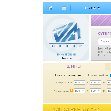
НОВОСТИ
КУПИ
Москва
Тел.:
+7 (
Тел.: +7 
E-mail:
in
г. Москва
ШИНЫ
Поиск по размерам:
Наличие >= 4 шт.:
Передних шин:
Все
/
Все
R
В
?
Все
/
Все
R
В
Задних шин:
ДИСКИ REPLAY A22