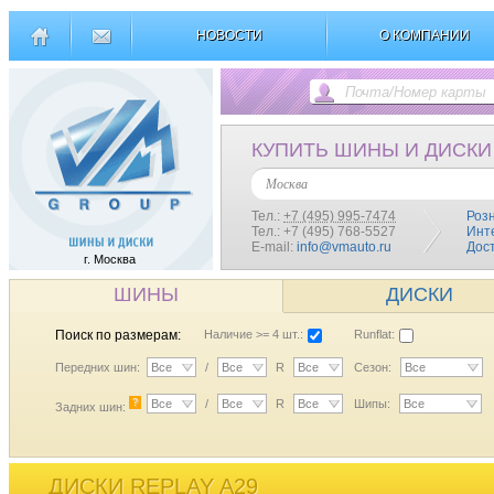
НОВОСТИ
О КОМПАНИИ
КУПИТЬ ШИНЫ И ДИСКИ
Москва
Тел.:
+7 (495) 995-7474
Роз
Тел.: +7 (495) 768-5527
Инт
E-mail:
info@vmauto.ru
Дос
г. Москва
ШИНЫ
ДИСКИ
Поиск по размерам:
Наличие >= 4 шт.:
Runflat:
Передних шин:
Все
/
Все
R
Все
Сезон:
Все
?
Все
/
Все
R
Все
Шипы:
Все
Задних шин:
ДИСКИ REPLAY A29