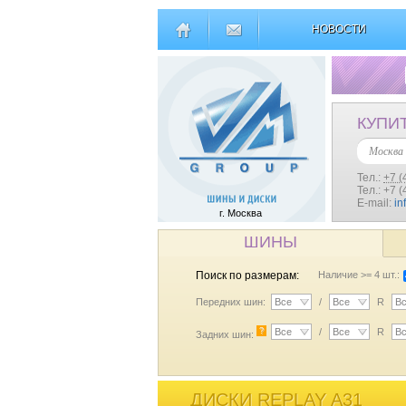
НОВОСТИ
КУПИ
Москва
Тел.:
+7 (
Тел.: +7 
E-mail:
in
г. Москва
ШИНЫ
Поиск по размерам:
Наличие >= 4 шт.:
Передних шин:
Все
/
Все
R
В
?
Все
/
Все
R
В
Задних шин:
ДИСКИ REPLAY A31