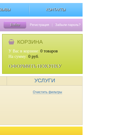
ЗЫВЫ
КОНТАКТЫ
Войти
Регистрация
|
Забыли пароль?
КОРЗИНА
У Вас в корзине:
0
товаров
На сумму:
0
руб.
ОФОРМИТЬ ПОКУПКУ
УСЛУГИ
Очистить фильтры