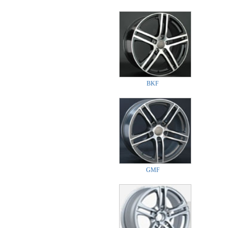
BKF
GMF