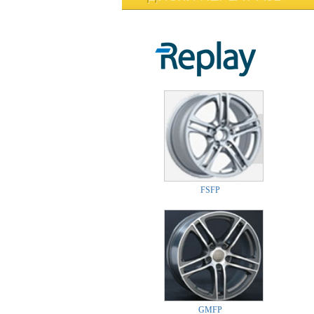
FSFP
GMFP