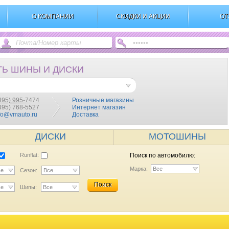
О КОМПАНИИ
СКИДКИ И АКЦИИ
ОТ
ТЬ ШИНЫ И ДИСКИ
495) 995-7474
Розничные магазины
(495) 768-5527
Интернет магазин
fo@vmauto.ru
Доставка
ДИСКИ
МОТОШИНЫ
Runflat:
Поиск по автомобилю:
Марка:
Все
се
Сезон:
Все
Поиск
се
Шипы:
Все