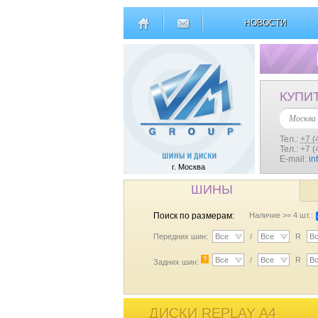
НОВОСТИ
КУПИ
Москва
Тел.:
+7 (
Тел.: +7 
E-mail:
in
г. Москва
ШИНЫ
Поиск по размерам:
Наличие >= 4 шт.:
Передних шин:
Все
/
Все
R
В
?
Все
/
Все
R
В
Задних шин:
ДИСКИ REPLAY A4