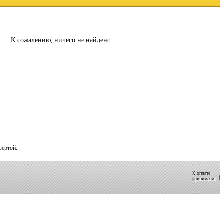
К сожалению, ничего не найдено.
фертой.
К оплате
принимаем: