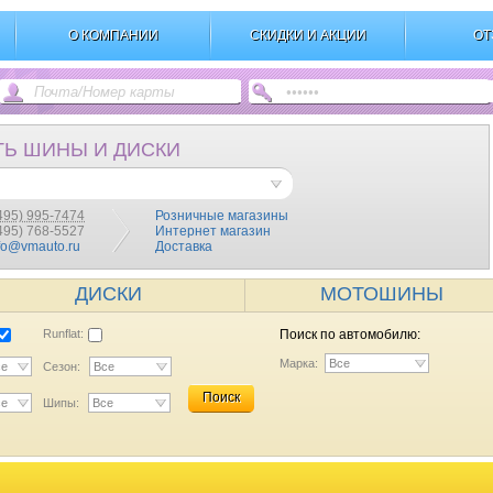
О КОМПАНИИ
СКИДКИ И АКЦИИ
ОТ
ТЬ ШИНЫ И ДИСКИ
495) 995-7474
Розничные магазины
(495) 768-5527
Интернет магазин
fo@vmauto.ru
Доставка
ДИСКИ
МОТОШИНЫ
Runflat:
Поиск по автомобилю:
Марка:
Все
се
Сезон:
Все
Поиск
се
Шипы:
Все