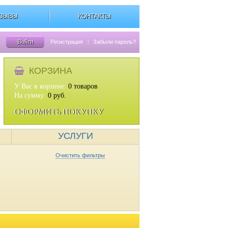
ЗЫВЫ
КОНТАКТЫ
Войти
Регистрация
|
Забыли пароль?
КОРЗИНА
У Вас в корзине:
0
товаров
На сумму:
0
руб.
ОФОРМИТЬ ПОКУПКУ
УСЛУГИ
Очистить фильтры