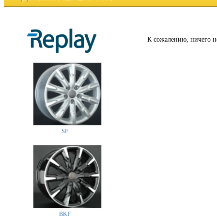
К сожалению, ничего н
SF
BKF