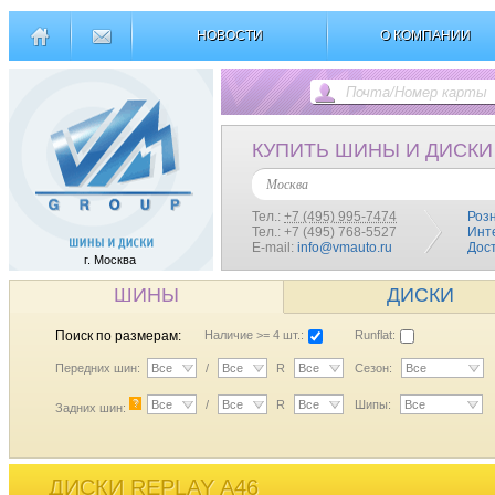
НОВОСТИ
О КОМПАНИИ
КУПИТЬ ШИНЫ И ДИСКИ
Москва
Тел.:
+7 (495) 995-7474
Роз
Тел.: +7 (495) 768-5527
Инт
E-mail:
info@vmauto.ru
Дос
г. Москва
ШИНЫ
ДИСКИ
Поиск по размерам:
Наличие >= 4 шт.:
Runflat:
Передних шин:
Все
/
Все
R
Все
Сезон:
Все
?
Все
/
Все
R
Все
Шипы:
Все
Задних шин:
ДИСКИ REPLAY A46