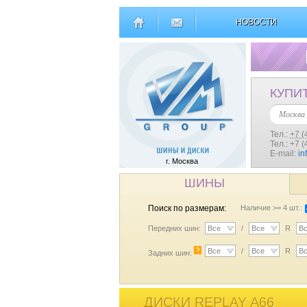
НОВОСТИ
КУПИ
Москва
Тел.:
+7 (
Тел.: +7 
E-mail:
in
г. Москва
ШИНЫ
Поиск по размерам:
Наличие >= 4 шт.:
Передних шин:
Все
/
Все
R
В
?
Все
/
Все
R
В
Задних шин:
ДИСКИ REPLAY A66