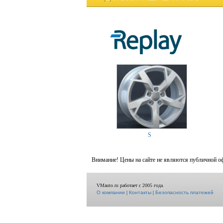
S
Внимание! Цены на сайте не являются публичной о
VMauto.ru работает с 2005 года.
О компании
|
Контакты
|
Безопасность платежей