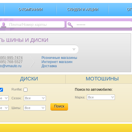
О КОМПАНИИ
СКИДКИ И АКЦИИ
ОТ
ТЬ ШИНЫ И ДИСКИ
495) 995-7474
Розничные магазины
(495) 768-5527
Интернет магазин
fo@vmauto.ru
Доставка
ДИСКИ
МОТОШИНЫ
Runflat:
Поиск по автомобилю:
Марка:
Все
се
Сезон:
Все
Поиск
се
Шипы:
Все