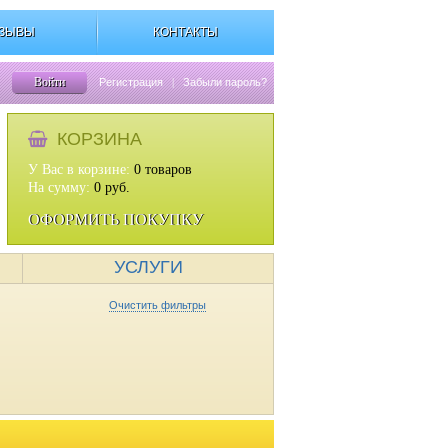
ЗЫВЫ
КОНТАКТЫ
Войти
Регистрация
|
Забыли пароль?
КОРЗИНА
У Вас в корзине:
0
товаров
На сумму:
0
руб.
ОФОРМИТЬ ПОКУПКУ
УСЛУГИ
Очистить фильтры