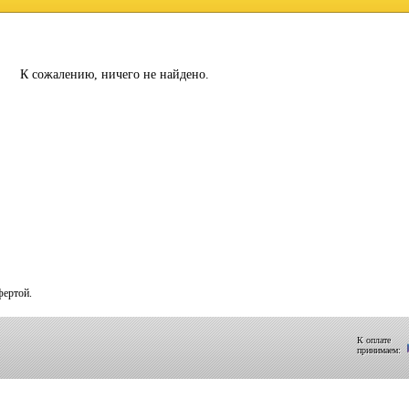
К сожалению, ничего не найдено.
фертой.
К оплате
принимаем: