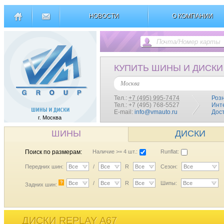
НОВОСТИ
О КОМПАНИИ
КУПИТЬ ШИНЫ И ДИСКИ
Москва
Тел.:
+7 (495) 995-7474
Роз
Тел.: +7 (495) 768-5527
Инт
E-mail:
info@vmauto.ru
Дос
г. Москва
ШИНЫ
ДИСКИ
Поиск по размерам:
Наличие >= 4 шт.:
Runflat:
Передних шин:
Все
/
Все
R
Все
Сезон:
Все
?
Все
/
Все
R
Все
Шипы:
Все
Задних шин:
ДИСКИ REPLAY A67