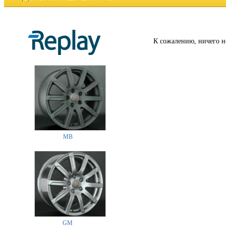
К сожалению, ничего н
MB
GM