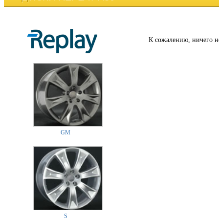
К сожалению, ничего н
GM
S