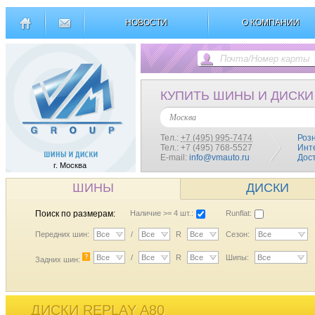
НОВОСТИ
О КОМПАНИИ
КУПИТЬ ШИНЫ И ДИСКИ
Москва
Тел.:
+7 (495) 995-7474
Роз
Тел.: +7 (495) 768-5527
Инт
E-mail:
info@vmauto.ru
Дос
г. Москва
ШИНЫ
ДИСКИ
Поиск по размерам:
Наличие >= 4 шт.:
Runflat:
Передних шин:
Все
/
Все
R
Все
Сезон:
Все
?
Все
/
Все
R
Все
Шипы:
Все
Задних шин:
ДИСКИ REPLAY A80