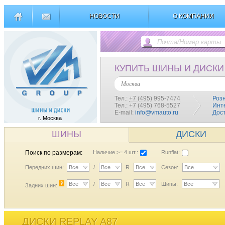
НОВОСТИ
О КОМПАНИИ
КУПИТЬ ШИНЫ И ДИСКИ
Москва
Тел.:
+7 (495) 995-7474
Роз
Тел.: +7 (495) 768-5527
Инт
E-mail:
info@vmauto.ru
Дос
г. Москва
ШИНЫ
ДИСКИ
Поиск по размерам:
Наличие >= 4 шт.:
Runflat:
Передних шин:
Все
/
Все
R
Все
Сезон:
Все
?
Все
/
Все
R
Все
Шипы:
Все
Задних шин:
ДИСКИ REPLAY A87