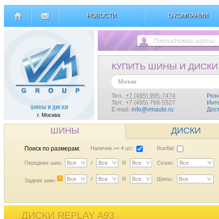
НОВОСТИ
О КОМПАНИИ
КУПИТЬ ШИНЫ И ДИСКИ
Москва
Тел.:
+7 (495) 995-7474
Роз
Тел.: +7 (495) 768-5527
Инт
E-mail:
info@vmauto.ru
Дос
г. Москва
ШИНЫ
ДИСКИ
Поиск по размерам:
Наличие >= 4 шт.:
Runflat:
Передних шин:
Все
/
Все
R
Все
Сезон:
Все
?
Все
/
Все
R
Все
Шипы:
Все
Задних шин:
ДИСКИ REPLAY A93