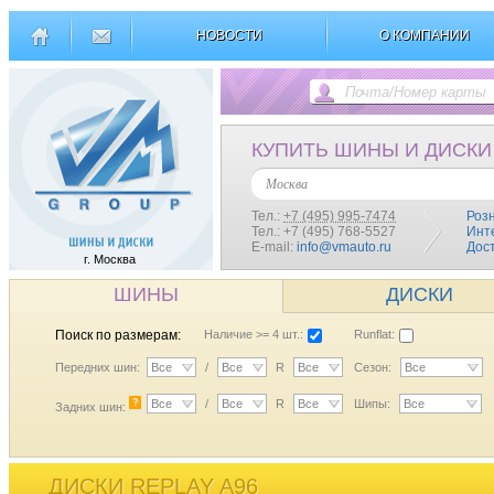
НОВОСТИ
О КОМПАНИИ
КУПИТЬ ШИНЫ И ДИСКИ
Москва
Тел.:
+7 (495) 995-7474
Роз
Тел.: +7 (495) 768-5527
Инт
E-mail:
info@vmauto.ru
Дос
г. Москва
ШИНЫ
ДИСКИ
Поиск по размерам:
Наличие >= 4 шт.:
Runflat:
Передних шин:
Все
/
Все
R
Все
Сезон:
Все
?
Все
/
Все
R
Все
Шипы:
Все
Задних шин:
ДИСКИ REPLAY A96