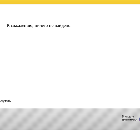
К сожалению, ничего не найдено.
фертой.
К оплате
принимаем: