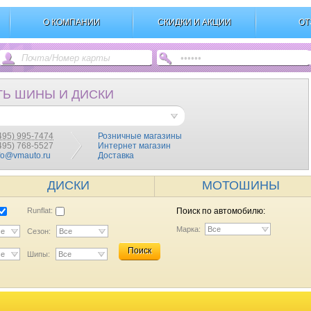
О КОМПАНИИ
СКИДКИ И АКЦИИ
ОТ
ТЬ ШИНЫ И ДИСКИ
495) 995-7474
Розничные магазины
(495) 768-5527
Интернет магазин
fo@vmauto.ru
Доставка
ДИСКИ
МОТОШИНЫ
Runflat:
Поиск по автомобилю:
Марка:
Все
се
Сезон:
Все
Поиск
се
Шипы:
Все