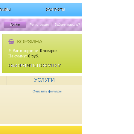
ЗЫВЫ
КОНТАКТЫ
Войти
Регистрация
|
Забыли пароль?
КОРЗИНА
У Вас в корзине:
0
товаров
На сумму:
0
руб.
ОФОРМИТЬ ПОКУПКУ
УСЛУГИ
Очистить фильтры