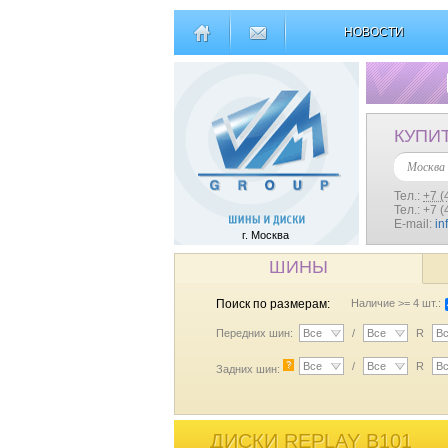
НОВОСТИ
КУПИ
Москва
Тел.:
+7 (
Тел.: +7 
E-mail:
in
г. Москва
ШИНЫ
Поиск по размерам:
Наличие >= 4 шт.:
Передних шин:
Все
/
Все
R
В
?
Все
/
Все
R
В
Задних шин:
ДИСКИ REPLAY B101