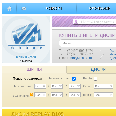
НОВОСТИ
О КОМПАНИИ
КУПИТЬ ШИНЫ И ДИСКИ
Москва
Тел.:
+7 (495) 995-7474
Роз
Тел.: +7 (495) 768-5527
Инт
E-mail:
info@vmauto.ru
Дос
г. Москва
ШИНЫ
ДИСКИ
Поиск по размерам:
Наличие >= 4 шт.:
Runflat:
Передних шин:
Все
/
Все
R
Все
Сезон:
Все
?
Все
/
Все
R
Все
Шипы:
Все
Задних шин:
ДИСКИ REPLAY B105