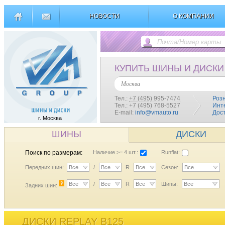
НОВОСТИ
О КОМПАНИИ
КУПИТЬ ШИНЫ И ДИСКИ
Москва
Тел.:
+7 (495) 995-7474
Роз
Тел.: +7 (495) 768-5527
Инт
E-mail:
info@vmauto.ru
Дос
г. Москва
ШИНЫ
ДИСКИ
Поиск по размерам:
Наличие >= 4 шт.:
Runflat:
Передних шин:
Все
/
Все
R
Все
Сезон:
Все
?
Все
/
Все
R
Все
Шипы:
Все
Задних шин:
ДИСКИ REPLAY B125