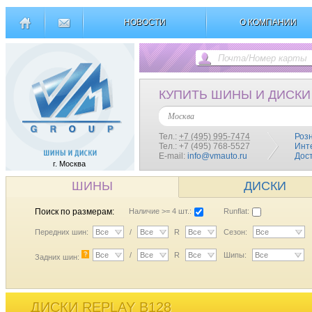
НОВОСТИ
О КОМПАНИИ
КУПИТЬ ШИНЫ И ДИСКИ
Москва
Тел.:
+7 (495) 995-7474
Роз
Тел.: +7 (495) 768-5527
Инт
E-mail:
info@vmauto.ru
Дос
г. Москва
ШИНЫ
ДИСКИ
Поиск по размерам:
Наличие >= 4 шт.:
Runflat:
Передних шин:
Все
/
Все
R
Все
Сезон:
Все
?
Все
/
Все
R
Все
Шипы:
Все
Задних шин:
ДИСКИ REPLAY B128