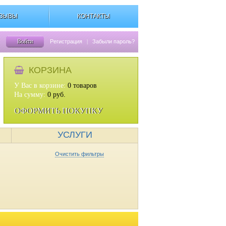
ЗЫВЫ
КОНТАКТЫ
Войти
Регистрация
|
Забыли пароль?
КОРЗИНА
У Вас в корзине:
0
товаров
На сумму:
0
руб.
ОФОРМИТЬ ПОКУПКУ
УСЛУГИ
Очистить фильтры