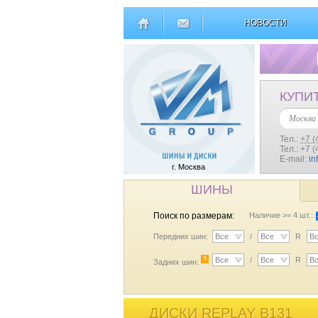
НОВОСТИ
КУПИ
Москва
Тел.:
+7 (
Тел.: +7 
E-mail:
in
г. Москва
ШИНЫ
Поиск по размерам:
Наличие >= 4 шт.:
Передних шин:
Все
/
Все
R
В
?
Все
/
Все
R
В
Задних шин:
ДИСКИ REPLAY B131