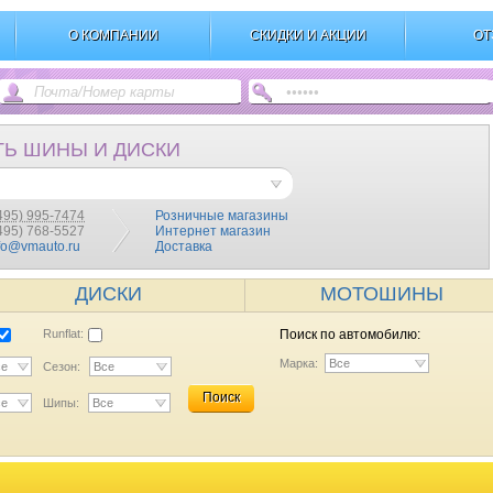
О КОМПАНИИ
СКИДКИ И АКЦИИ
ОТ
ТЬ ШИНЫ И ДИСКИ
495) 995-7474
Розничные магазины
(495) 768-5527
Интернет магазин
fo@vmauto.ru
Доставка
ДИСКИ
МОТОШИНЫ
Runflat:
Поиск по автомобилю:
Марка:
Все
се
Сезон:
Все
Поиск
се
Шипы:
Все