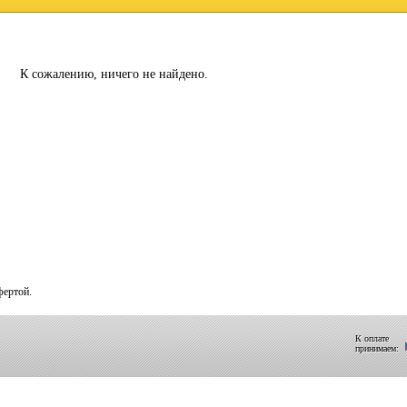
К сожалению, ничего не найдено.
фертой.
К оплате
принимаем: