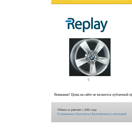
S
Внимание! Цены на сайте не являются публичной о
VMauto.ru работает с 2005 года.
О компании
|
Контакты
|
Безопасность платежей