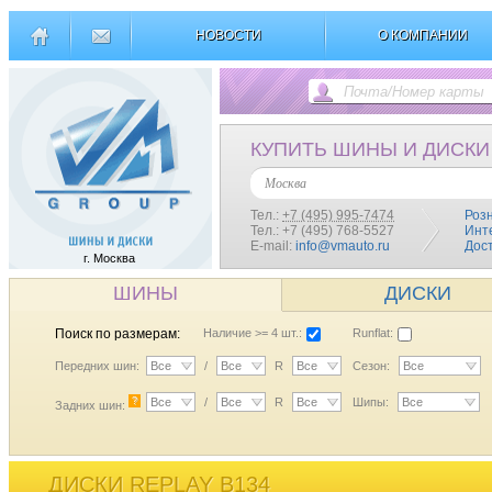
НОВОСТИ
О КОМПАНИИ
КУПИТЬ ШИНЫ И ДИСКИ
Москва
Тел.:
+7 (495) 995-7474
Роз
Тел.: +7 (495) 768-5527
Инт
E-mail:
info@vmauto.ru
Дос
г. Москва
ШИНЫ
ДИСКИ
Поиск по размерам:
Наличие >= 4 шт.:
Runflat:
Передних шин:
Все
/
Все
R
Все
Сезон:
Все
?
Все
/
Все
R
Все
Шипы:
Все
Задних шин:
ДИСКИ REPLAY B134