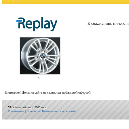
К сожалению, ничего н
S
Внимание! Цены на сайте не являются публичной офертой.
VMauto.ru работает с 2005 года.
О компании
|
Контакты
|
Безопасность платежей