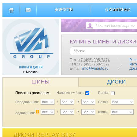
НОВОСТИ
О КОМПАНИИ
КУПИТЬ ШИНЫ И ДИСКИ
Москва
Тел.:
+7 (495) 995-7474
Роз
Тел.: +7 (495) 768-5527
Инт
E-mail:
info@vmauto.ru
Дос
г. Москва
ШИНЫ
ДИСКИ
Поиск по размерам:
Наличие >= 4 шт.:
Runflat:
Передних шин:
Все
/
Все
R
Все
Сезон:
Все
?
Все
/
Все
R
Все
Шипы:
Все
Задних шин:
ДИСКИ REPLAY B137