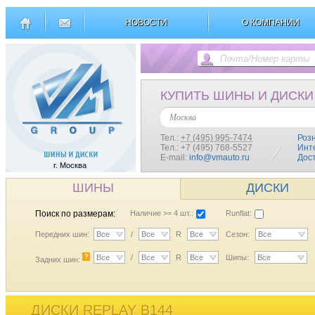
НОВОСТИ
О КОМПАНИИ
КУПИТЬ ШИНЫ И ДИСКИ
Москва
Тел.:
+7 (495) 995-7474
Роз
Тел.: +7 (495) 768-5527
Инт
E-mail:
info@vmauto.ru
Дос
г. Москва
ШИНЫ
ДИСКИ
Поиск по размерам:
Наличие >= 4 шт.:
Runflat:
Передних шин:
Все
/
Все
R
Все
Сезон:
Все
?
Все
/
Все
R
Все
Шипы:
Все
Задних шин:
ДИСКИ REPLAY B144