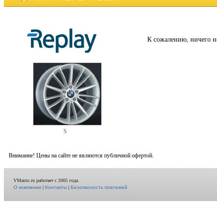
К сожалению, ничего н
S
Внимание! Цены на сайте не являются публичной офертой.
VMauto.ru работает с 2005 года.
О компании
|
Контакты
|
Безопасность платежей