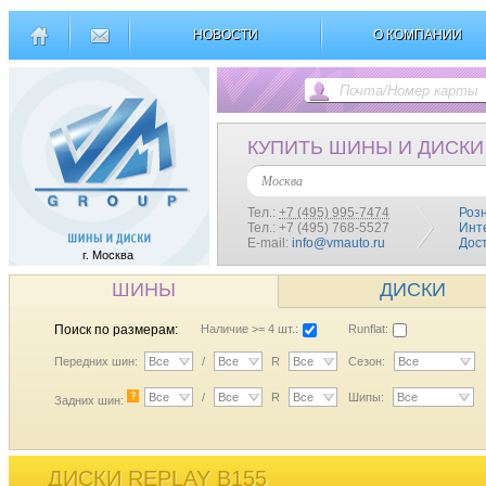
НОВОСТИ
О КОМПАНИИ
КУПИТЬ ШИНЫ И ДИСКИ
Москва
Тел.:
+7 (495) 995-7474
Роз
Тел.: +7 (495) 768-5527
Инт
E-mail:
info@vmauto.ru
Дос
г. Москва
ШИНЫ
ДИСКИ
Поиск по размерам:
Наличие >= 4 шт.:
Runflat:
Передних шин:
Все
/
Все
R
Все
Сезон:
Все
?
Все
/
Все
R
Все
Шипы:
Все
Задних шин:
ДИСКИ REPLAY B155