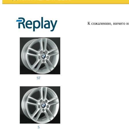
К сожалению, ничего н
SF
S