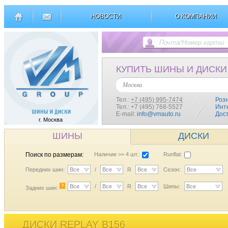
НОВОСТИ
О КОМПАНИИ
КУПИТЬ ШИНЫ И ДИСКИ
Москва
Тел.:
+7 (495) 995-7474
Роз
Тел.: +7 (495) 768-5527
Инт
E-mail:
info@vmauto.ru
Дос
г. Москва
ШИНЫ
ДИСКИ
Поиск по размерам:
Наличие >= 4 шт.:
Runflat:
Передних шин:
Все
/
Все
R
Все
Сезон:
Все
?
Все
/
Все
R
Все
Шипы:
Все
Задних шин:
ДИСКИ REPLAY B156