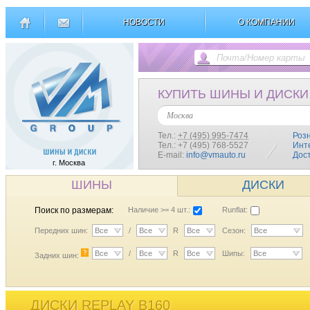
НОВОСТИ
О КОМПАНИИ
КУПИТЬ ШИНЫ И ДИСКИ
Москва
Тел.:
+7 (495) 995-7474
Роз
Тел.: +7 (495) 768-5527
Инт
E-mail:
info@vmauto.ru
Дос
г. Москва
ШИНЫ
ДИСКИ
Поиск по размерам:
Наличие >= 4 шт.:
Runflat:
Передних шин:
Все
/
Все
R
Все
Сезон:
Все
?
Все
/
Все
R
Все
Шипы:
Все
Задних шин:
ДИСКИ REPLAY B160