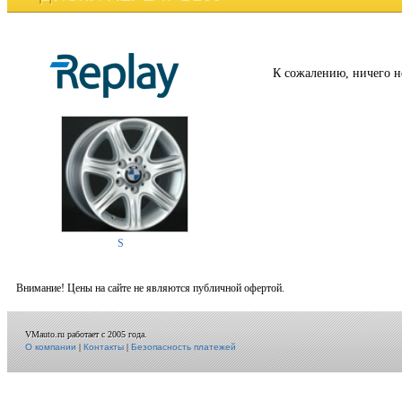
К сожалению, ничего н
S
Внимание! Цены на сайте не являются публичной офертой.
VMauto.ru работает с 2005 года.
О компании
|
Контакты
|
Безопасность платежей