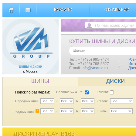
НОВОСТИ
О КОМПАНИИ
КУПИТЬ ШИНЫ И ДИСКИ
Москва
Тел.:
+7 (495) 995-7474
Роз
Тел.: +7 (495) 768-5527
Инт
E-mail:
info@vmauto.ru
Дос
г. Москва
ШИНЫ
ДИСКИ
Поиск по размерам:
Наличие >= 4 шт.:
Runflat:
Передних шин:
Все
/
Все
R
Все
Сезон:
Все
?
Все
/
Все
R
Все
Шипы:
Все
Задних шин:
ДИСКИ REPLAY B163