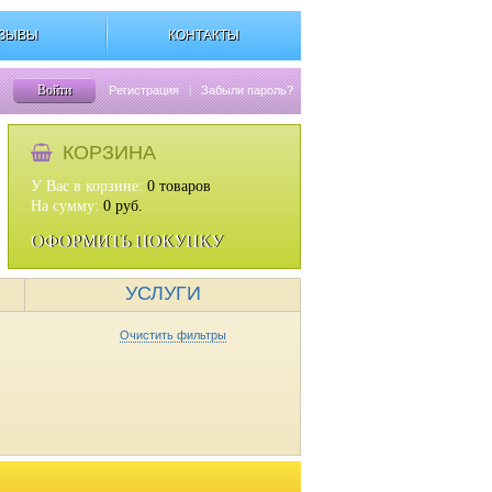
ЗЫВЫ
КОНТАКТЫ
Войти
Регистрация
|
Забыли пароль?
КОРЗИНА
У Вас в корзине:
0
товаров
На сумму:
0
руб.
ОФОРМИТЬ ПОКУПКУ
УСЛУГИ
Очистить фильтры