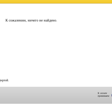
К сожалению, ничего не найдено.
фертой.
К оплате
принимаем: