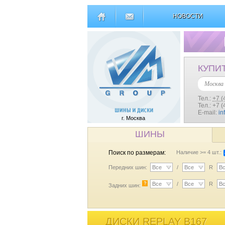
НОВОСТИ
КУПИ
Москва
Тел.:
+7 (
Тел.: +7 
E-mail:
in
г. Москва
ШИНЫ
Поиск по размерам:
Наличие >= 4 шт.:
Передних шин:
Все
/
Все
R
В
?
Все
/
Все
R
В
Задних шин:
ДИСКИ REPLAY B167