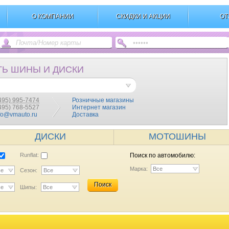
О КОМПАНИИ
СКИДКИ И АКЦИИ
ОТ
ТЬ ШИНЫ И ДИСКИ
495) 995-7474
Розничные магазины
(495) 768-5527
Интернет магазин
fo@vmauto.ru
Доставка
ДИСКИ
МОТОШИНЫ
Runflat:
Поиск по автомобилю:
Марка:
Все
се
Сезон:
Все
Поиск
се
Шипы:
Все