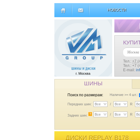
НОВОСТИ
КУПИ
Москва
Тел.:
+7 (
Тел.: +7 
E-mail:
in
г. Москва
ШИНЫ
Поиск по размерам:
Наличие >= 4 шт.:
Передних шин:
Все
/
Все
R
В
?
Все
/
Все
R
В
Задних шин:
ДИСКИ REPLAY B178