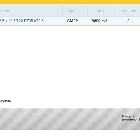
Размер
Цвет
Цена
Наличие
8,5 x 19 5/120 ET35 d72,6
GMFP
20892 руб.
8
фертой.
К оплате
принимаем: