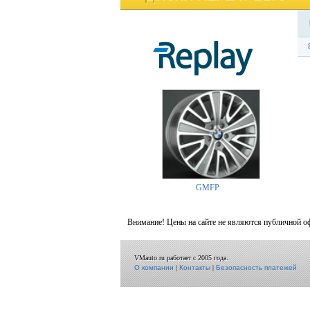
GMFP
Внимание! Цены на сайте не являются публичной о
VMauto.ru работает с 2005 года.
О компании
|
Контакты
|
Безопасность платежей