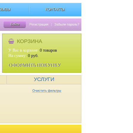
ЗЫВЫ
КОНТАКТЫ
Войти
Регистрация
|
Забыли пароль?
КОРЗИНА
У Вас в корзине:
0
товаров
На сумму:
0
руб.
ОФОРМИТЬ ПОКУПКУ
УСЛУГИ
Очистить фильтры