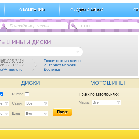
О КОМПАНИИ
СКИДКИ И АКЦИИ
ОТ
ТЬ ШИНЫ И ДИСКИ
495) 995-7474
Розничные магазины
(495) 768-5527
Интернет магазин
fo@vmauto.ru
Доставка
ДИСКИ
МОТОШИНЫ
Runflat:
Поиск по автомобилю:
Марка:
Все
се
Сезон:
Все
Поиск
се
Шипы:
Все