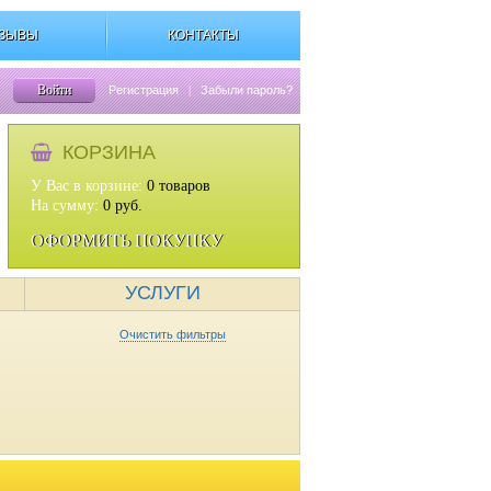
ЗЫВЫ
КОНТАКТЫ
Войти
Регистрация
|
Забыли пароль?
КОРЗИНА
У Вас в корзине:
0
товаров
На сумму:
0
руб.
ОФОРМИТЬ ПОКУПКУ
УСЛУГИ
Очистить фильтры