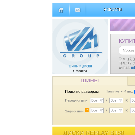
НОВОСТИ
КУПИ
Москва
Тел.:
+7 (
Тел.: +7 
E-mail:
in
г. Москва
ШИНЫ
Поиск по размерам:
Наличие >= 4 шт.:
Передних шин:
Все
/
Все
R
В
?
Все
/
Все
R
В
Задних шин:
ДИСКИ REPLAY B180