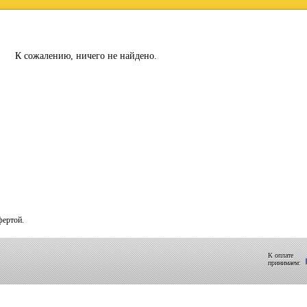
К сожалению, ничего не найдено.
фертой.
К оплате
принимаем: