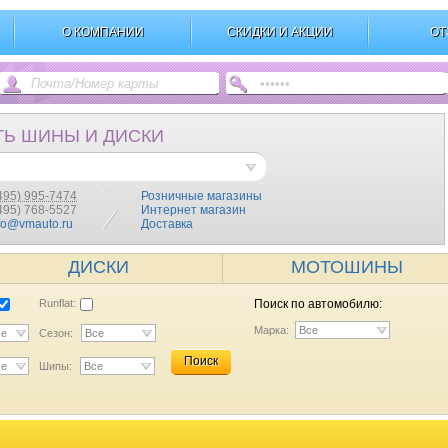
О КОМПАНИИ
СКИДКИ И АКЦИИ
ОТ
ТЬ ШИНЫ И ДИСКИ
495) 995-7474
Розничные магазины
(495) 768-5527
Интернет магазин
fo@vmauto.ru
Доставка
ДИСКИ
МОТОШИНЫ
Runflat:
Поиск по автомобилю:
Марка:
Все
се
Сезон:
Все
Поиск
се
Шипы:
Все