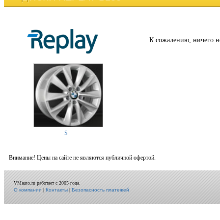
К сожалению, ничего н
S
Внимание! Цены на сайте не являются публичной офертой.
VMauto.ru работает с 2005 года.
О компании
|
Контакты
|
Безопасность платежей