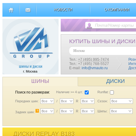
НОВОСТИ
О КОМПАНИИ
КУПИТЬ ШИНЫ И ДИСКИ
Москва
Тел.:
+7 (495) 995-7474
Роз
Тел.: +7 (495) 768-5527
Инт
E-mail:
info@vmauto.ru
Дос
г. Москва
ШИНЫ
ДИСКИ
Поиск по размерам:
Наличие >= 4 шт.:
Runflat:
Передних шин:
Все
/
Все
R
Все
Сезон:
Все
?
Все
/
Все
R
Все
Шипы:
Все
Задних шин:
ДИСКИ REPLAY B183