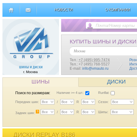
НОВОСТИ
О КОМПАНИИ
КУПИТЬ ШИНЫ И ДИСКИ
Москва
Тел.:
+7 (495) 995-7474
Роз
Тел.: +7 (495) 768-5527
Инт
E-mail:
info@vmauto.ru
Дос
г. Москва
ШИНЫ
ДИСКИ
Поиск по размерам:
Наличие >= 4 шт.:
Runflat:
Передних шин:
Все
/
Все
R
Все
Сезон:
Все
?
Все
/
Все
R
Все
Шипы:
Все
Задних шин:
ДИСКИ REPLAY B186