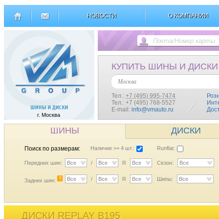
НОВОСТИ
О КОМПАНИИ
КУПИТЬ ШИНЫ И ДИСКИ
Москва
Тел.:
+7 (495) 995-7474
Роз
Тел.: +7 (495) 768-5527
Инт
E-mail:
info@vmauto.ru
Дос
г. Москва
ШИНЫ
ДИСКИ
Поиск по размерам:
Наличие >= 4 шт.:
Runflat:
Передних шин:
Все
/
Все
R
Все
Сезон:
Все
?
Все
/
Все
R
Все
Шипы:
Все
Задних шин:
ДИСКИ REPLAY B195