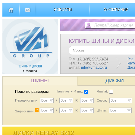
НОВОСТИ
О КОМПАНИИ
КУПИТЬ ШИНЫ И ДИСКИ
Москва
Тел.:
+7 (495) 995-7474
Роз
Тел.: +7 (495) 768-5527
Инт
E-mail:
info@vmauto.ru
Дос
г. Москва
ШИНЫ
ДИСКИ
Поиск по размерам:
Наличие >= 4 шт.:
Runflat:
Передних шин:
Все
/
Все
R
Все
Сезон:
Все
?
Все
/
Все
R
Все
Шипы:
Все
Задних шин:
ДИСКИ REPLAY B212