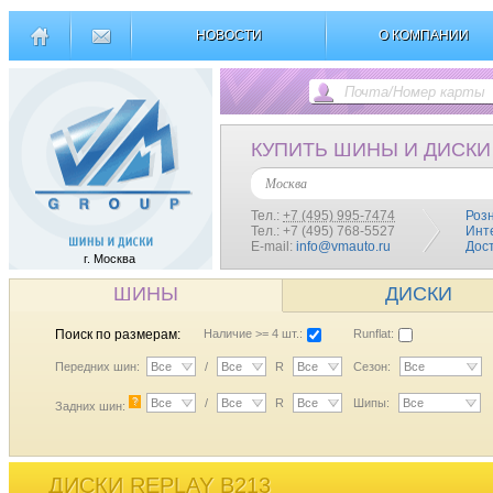
НОВОСТИ
О КОМПАНИИ
КУПИТЬ ШИНЫ И ДИСКИ
Москва
Тел.:
+7 (495) 995-7474
Роз
Тел.: +7 (495) 768-5527
Инт
E-mail:
info@vmauto.ru
Дос
г. Москва
ШИНЫ
ДИСКИ
Поиск по размерам:
Наличие >= 4 шт.:
Runflat:
Передних шин:
Все
/
Все
R
Все
Сезон:
Все
?
Все
/
Все
R
Все
Шипы:
Все
Задних шин:
ДИСКИ REPLAY B213