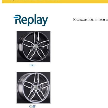
К сожалению, ничего н
BKF
GMF