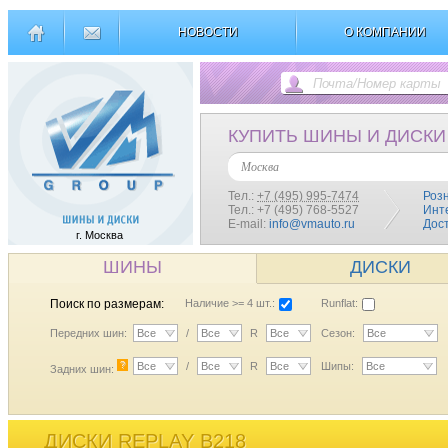
НОВОСТИ
О КОМПАНИИ
КУПИТЬ ШИНЫ И ДИСКИ
Москва
Тел.:
+7 (495) 995-7474
Роз
Тел.: +7 (495) 768-5527
Инт
E-mail:
info@vmauto.ru
Дос
г. Москва
ШИНЫ
ДИСКИ
Поиск по размерам:
Наличие >= 4 шт.:
Runflat:
Передних шин:
Все
/
Все
R
Все
Сезон:
Все
?
Все
/
Все
R
Все
Шипы:
Все
Задних шин:
ДИСКИ REPLAY B218