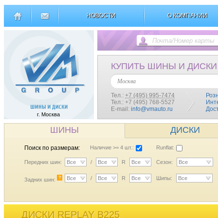
НОВОСТИ
О КОМПАНИИ
КУПИТЬ ШИНЫ И ДИСКИ
Москва
Тел.:
+7 (495) 995-7474
Роз
Тел.: +7 (495) 768-5527
Инт
E-mail:
info@vmauto.ru
Дос
г. Москва
ШИНЫ
ДИСКИ
Поиск по размерам:
Наличие >= 4 шт.:
Runflat:
Передних шин:
Все
/
Все
R
Все
Сезон:
Все
?
Все
/
Все
R
Все
Шипы:
Все
Задних шин:
ДИСКИ REPLAY B225