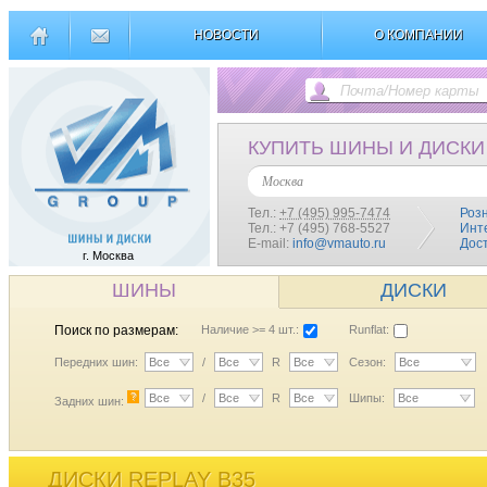
НОВОСТИ
О КОМПАНИИ
КУПИТЬ ШИНЫ И ДИСКИ
Москва
Тел.:
+7 (495) 995-7474
Роз
Тел.: +7 (495) 768-5527
Инт
E-mail:
info@vmauto.ru
Дос
г. Москва
ШИНЫ
ДИСКИ
Поиск по размерам:
Наличие >= 4 шт.:
Runflat:
Передних шин:
Все
/
Все
R
Все
Сезон:
Все
?
Все
/
Все
R
Все
Шипы:
Все
Задних шин:
ДИСКИ REPLAY B35