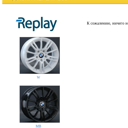
К сожалению, ничего н
W
MB