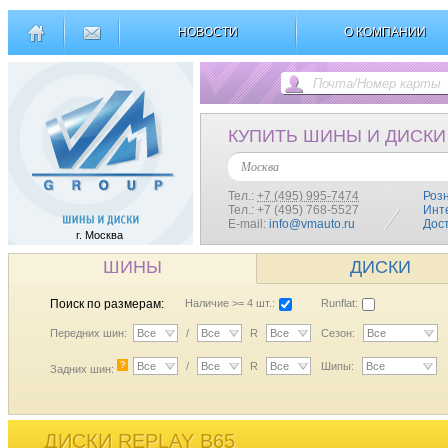
НОВОСТИ
О КОМПАНИИ
КУПИТЬ ШИНЫ И ДИСКИ
Москва
Тел.:
+7 (495) 995-7474
Роз
Тел.: +7 (495) 768-5527
Инт
E-mail:
info@vmauto.ru
Дос
г. Москва
ШИНЫ
ДИСКИ
Поиск по размерам:
Наличие >= 4 шт.:
Runflat:
Передних шин:
Все
/
Все
R
Все
Сезон:
Все
?
Все
/
Все
R
Все
Шипы:
Все
Задних шин:
ДИСКИ REPLAY B65