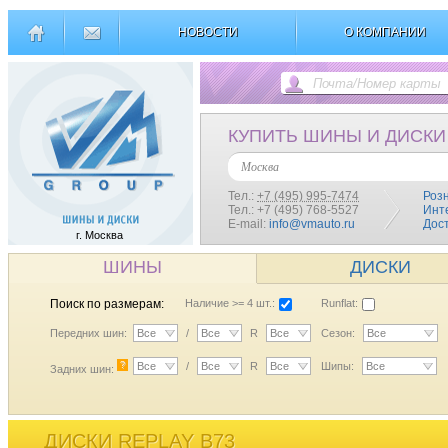
НОВОСТИ
О КОМПАНИИ
КУПИТЬ ШИНЫ И ДИСКИ
Москва
Тел.:
+7 (495) 995-7474
Роз
Тел.: +7 (495) 768-5527
Инт
E-mail:
info@vmauto.ru
Дос
г. Москва
ШИНЫ
ДИСКИ
Поиск по размерам:
Наличие >= 4 шт.:
Runflat:
Передних шин:
Все
/
Все
R
Все
Сезон:
Все
?
Все
/
Все
R
Все
Шипы:
Все
Задних шин:
ДИСКИ REPLAY B73