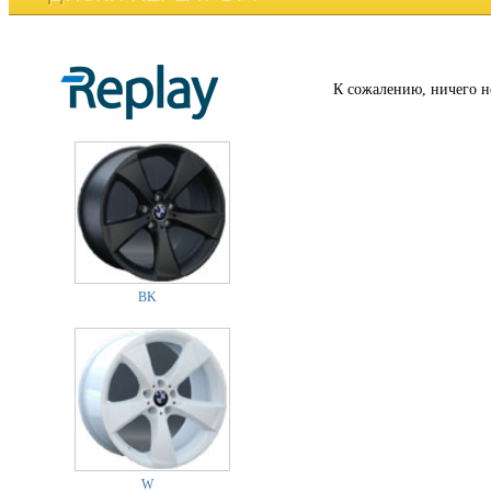
К сожалению, ничего н
BK
W