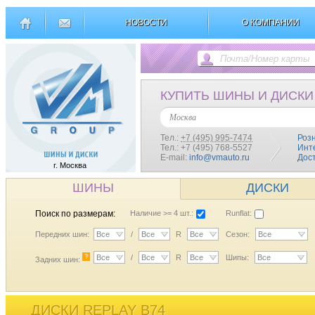
НОВОСТИ
О КОМПАНИИ
КУПИТЬ ШИНЫ И ДИСКИ
Москва
Тел.:
+7 (495) 995-7474
Роз
Тел.: +7 (495) 768-5527
Инт
E-mail:
info@vmauto.ru
Дос
г. Москва
ШИНЫ
ДИСКИ
Поиск по размерам:
Наличие >= 4 шт.:
Runflat:
Передних шин:
Все
/
Все
R
Все
Сезон:
Все
?
Все
/
Все
R
Все
Шипы:
Все
Задних шин:
ДИСКИ REPLAY B74