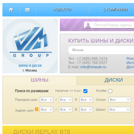
НОВОСТИ
О КОМПАНИИ
КУПИТЬ ШИНЫ И ДИСКИ
Москва
Тел.:
+7 (495) 995-7474
Роз
Тел.: +7 (495) 768-5527
Инт
E-mail:
info@vmauto.ru
Дос
г. Москва
ШИНЫ
ДИСКИ
Поиск по размерам:
Наличие >= 4 шт.:
Runflat:
Передних шин:
Все
/
Все
R
Все
Сезон:
Все
?
Все
/
Все
R
Все
Шипы:
Все
Задних шин:
ДИСКИ REPLAY B78