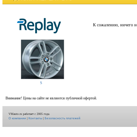
К сожалению, ничего н
S
Внимание! Цены на сайте не являются публичной офертой.
VMauto.ru работает с 2005 года.
О компании
|
Контакты
|
Безопасность платежей