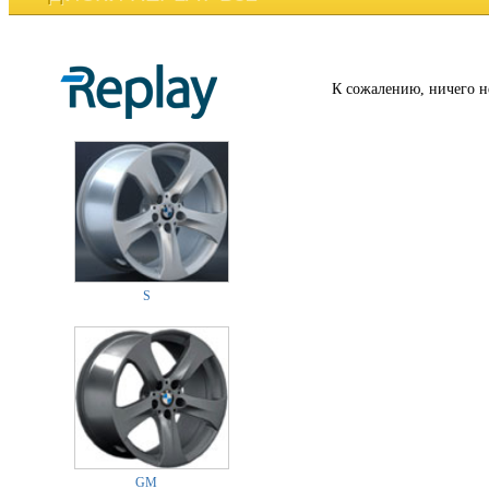
К сожалению, ничего н
S
GM