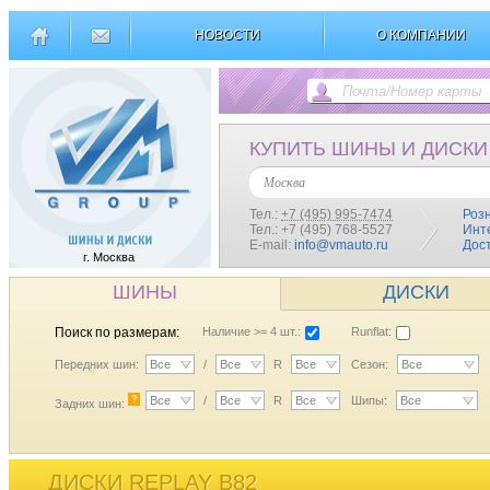
НОВОСТИ
О КОМПАНИИ
КУПИТЬ ШИНЫ И ДИСКИ
Москва
Тел.:
+7 (495) 995-7474
Роз
Тел.: +7 (495) 768-5527
Инт
E-mail:
info@vmauto.ru
Дос
г. Москва
ШИНЫ
ДИСКИ
Поиск по размерам:
Наличие >= 4 шт.:
Runflat:
Передних шин:
Все
/
Все
R
Все
Сезон:
Все
?
Все
/
Все
R
Все
Шипы:
Все
Задних шин:
ДИСКИ REPLAY B82