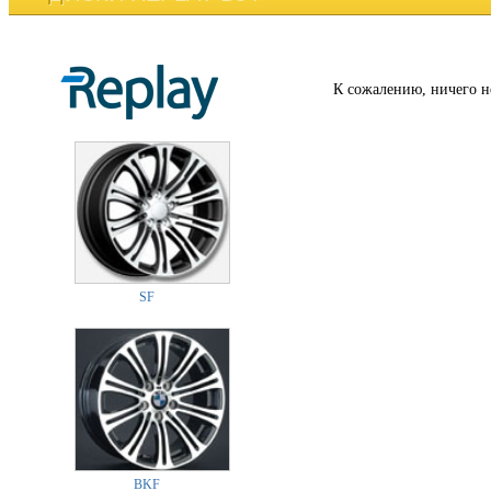
К сожалению, ничего н
SF
BKF