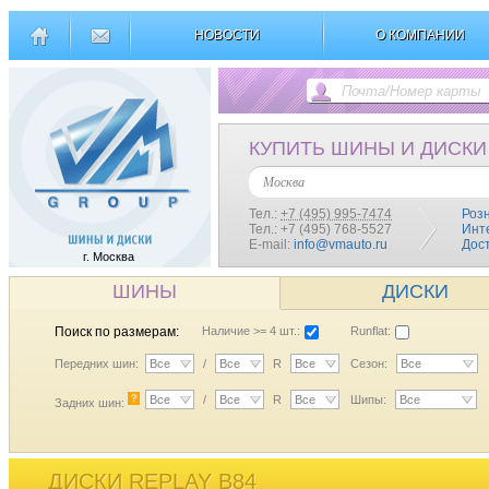
НОВОСТИ
О КОМПАНИИ
КУПИТЬ ШИНЫ И ДИСКИ
Москва
Тел.:
+7 (495) 995-7474
Роз
Тел.: +7 (495) 768-5527
Инт
E-mail:
info@vmauto.ru
Дос
г. Москва
ШИНЫ
ДИСКИ
Поиск по размерам:
Наличие >= 4 шт.:
Runflat:
Передних шин:
Все
/
Все
R
Все
Сезон:
Все
?
Все
/
Все
R
Все
Шипы:
Все
Задних шин:
ДИСКИ REPLAY B84