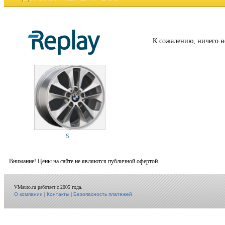
К сожалению, ничего н
S
Внимание! Цены на сайте не являются публичной офертой.
VMauto.ru работает с 2005 года.
О компании
|
Контакты
|
Безопасность платежей