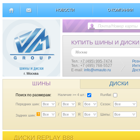
НОВОСТИ
О КОМПАНИИ
КУПИТЬ ШИНЫ И ДИСКИ
Москва
Тел.:
+7 (495) 995-7474
Роз
Тел.: +7 (495) 768-5527
Инт
E-mail:
info@vmauto.ru
Дос
г. Москва
ШИНЫ
ДИСКИ
Поиск по размерам:
Наличие >= 4 шт.:
Runflat:
Передних шин:
Все
/
Все
R
Все
Сезон:
Все
?
Все
/
Все
R
Все
Шипы:
Все
Задних шин:
ДИСКИ REPLAY B88