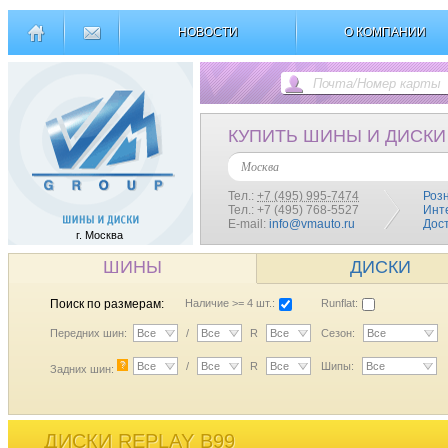
НОВОСТИ
О КОМПАНИИ
КУПИТЬ ШИНЫ И ДИСКИ
Москва
Тел.:
+7 (495) 995-7474
Роз
Тел.: +7 (495) 768-5527
Инт
E-mail:
info@vmauto.ru
Дос
г. Москва
ШИНЫ
ДИСКИ
Поиск по размерам:
Наличие >= 4 шт.:
Runflat:
Передних шин:
Все
/
Все
R
Все
Сезон:
Все
?
Все
/
Все
R
Все
Шипы:
Все
Задних шин:
ДИСКИ REPLAY B99